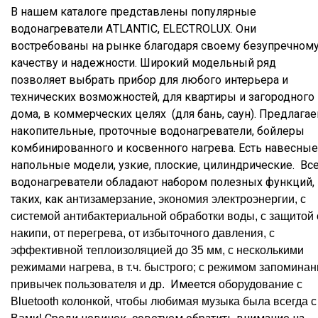
В нашем каталоге представлены популярные
водонагреватели АTLANTIC, ELECTROLUX. Они
востребованы на рынке благодаря своему безупречном
качеству и надежности. Широкий модельный ряд
позволяет выбрать прибор для любого интерьера и
технических возможностей, для квартиры и загородного
дома, в коммерческих целях (для бань, саун). Предлага
накопительные, проточные водонагреватели, бойлеры
комбинированного и косвенного нагрева. Есть навесные
напольные модели, узкие, плоские, цилиндрические. Вс
водонагреватели обладают набором полезных функций,
таких, как
антизамерзание, экономия электроэнергии, с
системой антибактериальной обработки воды, с защитой 
накипи,
от перегрева
,
от избыточного давления,
с
эффективной теплоизоляцией
до 35 мм
,
с
нескольк
ими
режим
ами
нагрева,
в т.ч. быстрого;
с режимом запоминан
Имеется
привычек пользователя и др.
оборудование с
Bluetooth
колонкой, чтобы
любимая музыка была всегда с