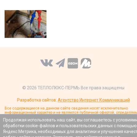
© 2026 ТЕПЛОЛЮКС-ПЕРМЬ Все права защищены
Разработка сайтов:
Агентство Интернет Коммуникаций
Все содержащиеся на данном сайте сведения носят исключительно
информационный характер и не являются публичной офертой, определяе
положениями статьи 437 Гражданского кодекса Российской Федерации. 
Продолжая использовать наш сайт, вы соглашаетесь с условиям
получения более детальной информации о характеристиках, наличии и
стоимости товаров обращайтесь к менеджерам компании.
обработки cookie-файлов и пользовательских данных с помощью
Яндекс.Метрика, необходимых для аналитики и улучшения качес