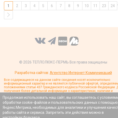
.
1
2
3
4
5
6
7
8
9
10
11
23
24
© 2026 ТЕПЛОЛЮКС-ПЕРМЬ Все права защищены
Разработка сайтов:
Агентство Интернет Коммуникаций
Все содержащиеся на данном сайте сведения носят исключительно
информационный характер и не являются публичной офертой, определяе
положениями статьи 437 Гражданского кодекса Российской Федерации. 
получения более детальной информации о характеристиках, наличии и
стоимости товаров обращайтесь к менеджерам компании.
Продолжая использовать наш сайт, вы соглашаетесь с условиям
обработки cookie-файлов и пользовательских данных с помощью
Яндекс.Метрика, необходимых для аналитики и улучшения качес
работы сайта и сервиса. Запретить эти действия можно в
настройках браузера