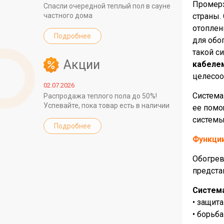
Промерз
Спасли очередной теплый пол в сауне
частного дома
страны.
отоплен
Подробнее
для обо
такой с
Акции
кабеле
целесоо
02.07.2026
Система
Распродажа теплого пола до 50%!
Успевайте, пока товар есть в наличии
ее помо
системы
Подробнее
Функци
Обогрев
предста
Система
• защит
• борьба