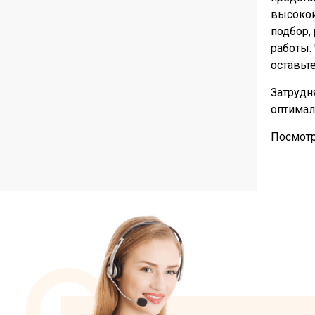
высокой
подбор,
работы.
оставьт
Затрудн
оптимал
Посмот