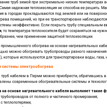
ание труб зимой при экстремально низких температурах в
 Самая надежная теплоизоляция не способна ее решить. Ма
ия в городах прокладываются под землей или на поверхно
грева помещений, но при ее транспортировке наблюдаютс
истемы неэффективно. Если покрыть трубу специальным
с
м
, то температура теплоносителя будет сохраняться на нуж
бразнее, чем применение защитной теплоизоляции.
 промышленного обогрева на основе нагревательных кабел
щью можно обогревать трубопроводы разного назначения 
), которые используются для транспортировки воды, газа, 
и системы электрообогрева
 труб кабелем в Перми можно приобрести, обратившись 
влены современные обогревательные системы и технолог
 на основе нагревательного кабеля выполняет такие ф
а трубопроводов от полного и частичного промерзания;
 с теплопотерями;