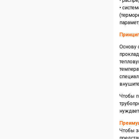
• распр
• систе
(термор
парамет
Принци
Основу 
проклад
теплову
темпера
специал
внушите
Чтобы п
трубопр
нуждает
Преиму
Чтобы з
предста