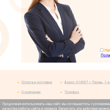
Наж
Поли
Оплата и доставка
Адрес: 614007, г. Пермь, 1-
О компании
Телефон:
Где купить
Схема проезда
Продолжая использовать наш сайт, вы соглашаетесь с условиям
качества работы сайта и сервиса. Запретить эти действия можно
Все содержащиеся на данном сайте сведения носят исключи