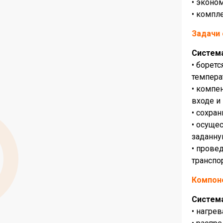
• эконо
• компл
Задачи
Систем
• борет
темпера
• компе
входе и
• сохра
• осуще
заданну
• прове
транспо
Компон
Система
• нагре