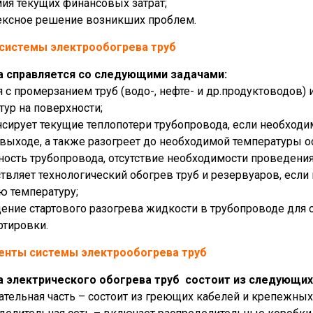
мия текущих финансовых затрат;
ексное решение возникших проблем.
 системы электрообогрева труб
а справляется со следующими задачами:
ся с промерзанием труб (водо-, нефте- и др.продуктоводов)
тур на поверхности;
нсирует текущие теплопотери трубопровода, если необходи
 выходе, а также разогреет до необходимой температуры 
нность трубопровода, отсутствие необходимости проведения
ствляет технологический обогрев труб и резервуаров, есл
ю температуру;
дение стартового разогрева жидкости в трубопроводе для
ртировки.
енты системы электрообогрева труб
 электрического обогрева труб состоит из следующих
вательная часть – состоит из греющих кабелей и крепежны