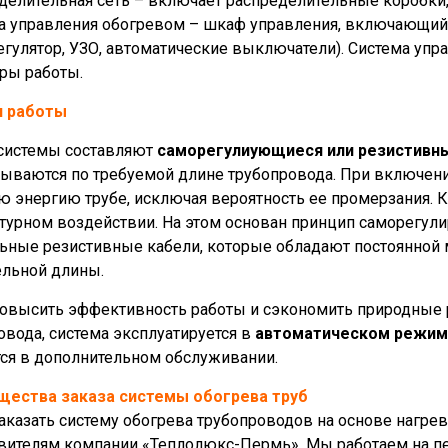
еделительная сеть – включает распределительные коробки
ма управления обогревом – шкаф управления, включающий
егулятор, УЗО, автоматические выключатели). Система уп
ры работы.
п работы
системы составляют
саморегулиующиеся или резистивн
ываются по требуемой длине трубопровода. При включени
ю энергию трубе, исключая вероятность ее промерзания.
турном воздействии. На этом основан принцип саморегули
ьные резистивные кабели, которые обладают постоянной 
льной длины.
овысить эффективность работы и сэкономить природные 
овода, система эксплуатируется в
автоматическом режи
ся в дополнительном обслуживании.
щества заказа системы обогрева труб
аказать систему обогрева трубопроводов на основе нагрев
вителям компании «Теплолюкс-Пермь». Мы работаем на пер