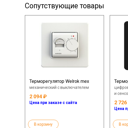
Сопутствующие товары
Терморегулятор Welrok mex
Термор
механический с выключателем
цифров
и сенс
2 094
2 726
Цена при заказе с сайта
Цена п
В корзину
В ко