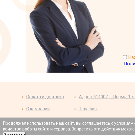
Наж
Поли
Оплата и доставка
Адрес: 614007, г. Пермь, 1-
О компании
Телефон:
Где купить
Схема проезда
Продолжая использовать наш сайт, вы соглашаетесь с условиям
качества работы сайта и сервиса. Запретить эти действия можно
Все содержащиеся на данном сайте сведения носят исключи
Российской Федерации. Для получения более детальной инфо