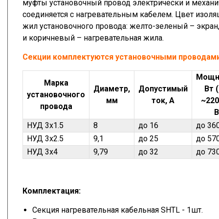
муфты установочный провод электрически и механи
соединяется с нагревательным кабелем. Цвет изоля
жил установочного провода: желто-зеленый – экран,
и коричневый – нагревательная жила.
Секции комплектуются установочными проводами
Мощн
Марка
Диаметр,
Допустимый
Вт 
установочного
мм
ток, А
~220
провода
В
НУД 3х1.5
8
до 16
до 36
НУД 3х2.5
9,1
до 25
до 57
НУД 3х4
9,79
до 32
до 73
Комплектация:
Секция нагревательная кабельная SHTL - 1шт.