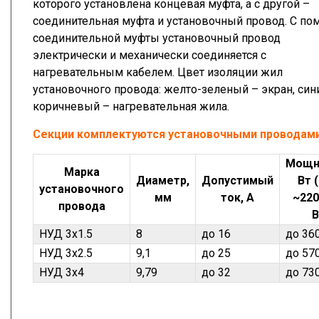
которого установлена концевая муфта, а с другой –
соединительная муфта и установочный провод. С п
соединительной муфты установочный провод
электрически и механически соединяется с
нагревательным кабелем. Цвет изоляции жил
установочного провода: желто-зеленый – экран, син
коричневый – нагревательная жила.
Секции комплектуются установочными проводами
Мощн
Марка
Диаметр,
Допустимый
Вт 
установочного
мм
ток, А
~220
провода
В
НУД 3х1.5
8
до 16
до 36
НУД 3х2.5
9,1
до 25
до 57
НУД 3х4
9,79
до 32
до 73