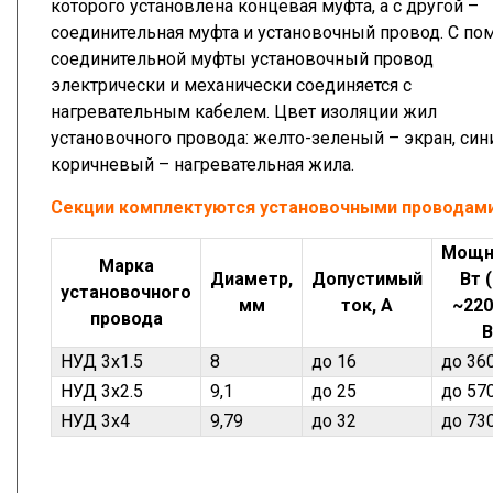
которого установлена концевая муфта, а с другой –
соединительная муфта и установочный провод. С п
соединительной муфты установочный провод
электрически и механически соединяется с
нагревательным кабелем. Цвет изоляции жил
установочного провода: желто-зеленый – экран, син
коричневый – нагревательная жила.
Секции комплектуются установочными проводами
Мощн
Марка
Диаметр,
Допустимый
Вт 
установочного
мм
ток, А
~220
провода
В
НУД 3х1.5
8
до 16
до 36
НУД 3х2.5
9,1
до 25
до 57
НУД 3х4
9,79
до 32
до 73