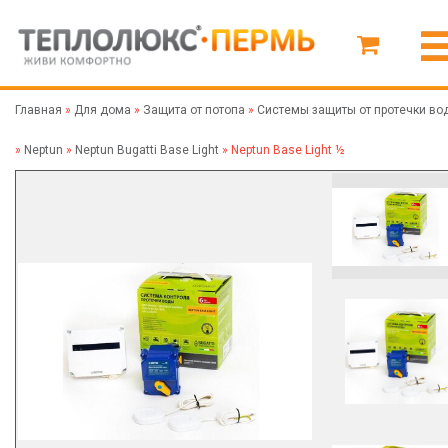
Главная
»
Для дома
»
Защита от потопа
»
Системы защиты от протечки во
»
Neptun
»
Neptun Bugatti Base Light
»
Neptun Base Light ½