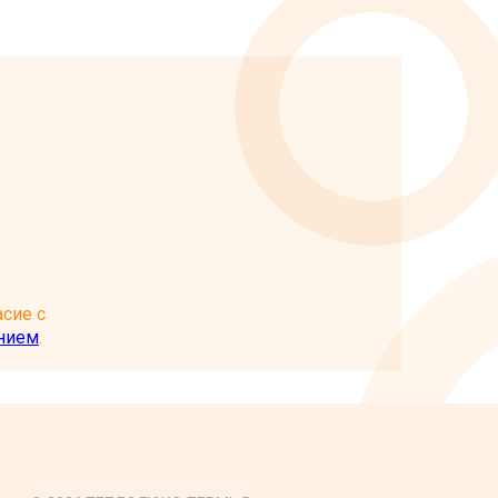
сие с
нием
.