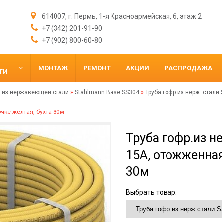
614007, г. Пермь, 1-я Красноармейская, 6, этаж 2
+7 (342) 201-91-90
+7 (902) 800-60-80
МОНТАЖ
РЕМОНТ
АКЦИИ
РАСПРОДАЖА
ТИ
 из нержавеющей стали
»
Stahlmann Base SS304
»
Труба гофр.из нерж. стал
чке желтая, бухта 30м
Труба гофр.из н
15A, отожженная
30м
Выбрать товар: