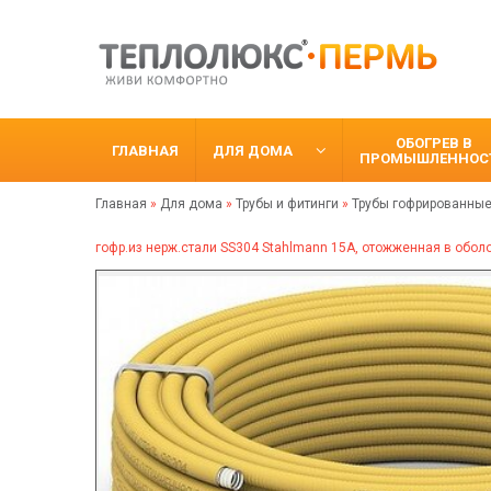
ОБОГРЕВ В
ГЛАВНАЯ
ДЛЯ ДОМА
ПРОМЫШЛЕННОС
Главная
»
Для дома
»
Трубы и фитинги
»
Трубы гофрированные
гофр.из нерж.стали SS304 Stahlmann 15A, отожженная в оболо