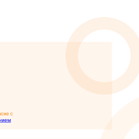
сие с
нием
.