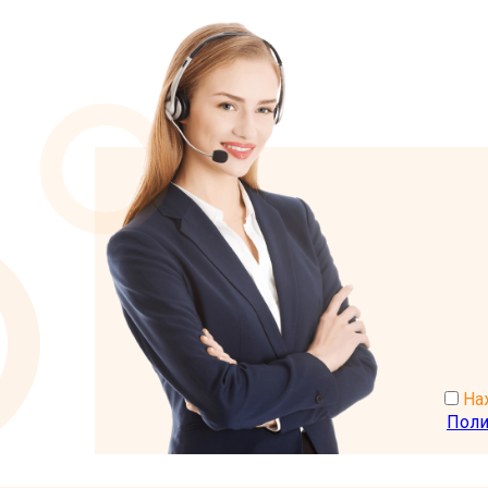
Наж
Поли