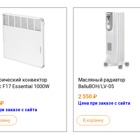
рический конвектор
Масляный радиатор
ic F17 Essential 1000W
BalluBOH/LV-05
2 550
Цена при заказе с сайта
ри заказе с сайта
рзину
В корзину