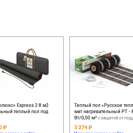
олюкс» Express 2.8 м2
Теплый пол «Русское теп
ьный теплый пол под
мат нагревательный РТ - 
Вт/0,50 м²
с защитой от под
0
3 274