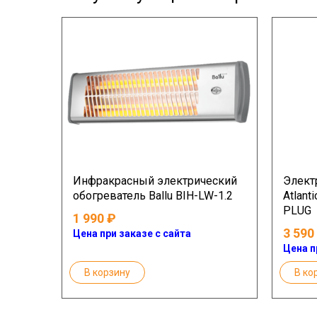
Инфракрасный электрический
Элект
обогреватель Ballu BIH-LW-1.2
Atlant
PLUG
1 990
3 590
Цена при заказе с сайта
Цена п
В корзину
В ко