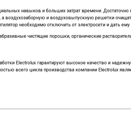
циальных навыков и больших затрат времени. Достаточно 
й, а воздухозаборную и воздуховыпускную решетки очища
тилятор необходимо отключить от электросети и дать ему 
 абразивные чистящие порошки, органические растворители
ботки Electrolux гарантируют высокое качество и надежн
остью всего цикла производства компании Electrolux явля