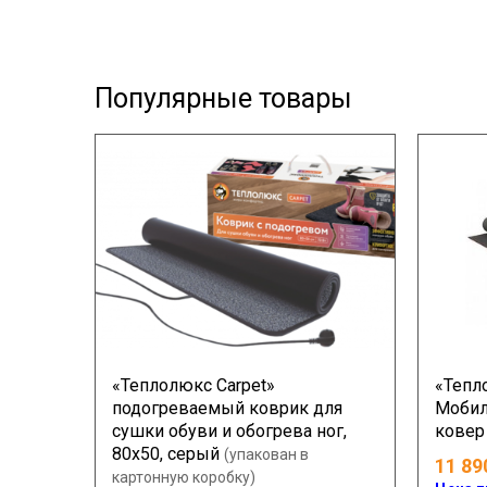
Популярные товары
«Теплолюкс Carpet»
«Тепл
подогреваемый коврик для
Мобил
сушки обуви и обогрева ног,
ковер
80х50, серый
(упакован в
11 89
картонную коробку)