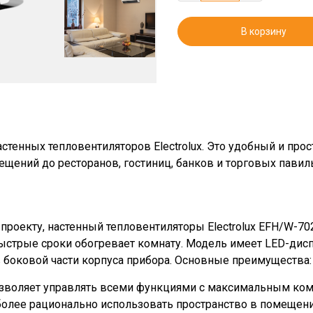
В корзину
стенных тепловентиляторов Electrolux. Это удобный и прос
щений до ресторанов, гостиниц, банков и торговых павил
роекту, настенный тепловентиляторы Electrolux EFH/W-70
трые сроки обогревает комнату. Модель имеет LED-диспле
в боковой части корпуса прибора. Основные преимущества:
позволяет управлять всеми функциями с максимальным ко
более рационально использовать пространство в помещени