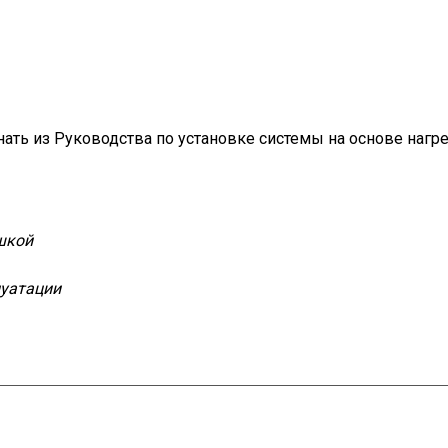
ть из Руководства по установке системы на основе нагре
шкой
луатации