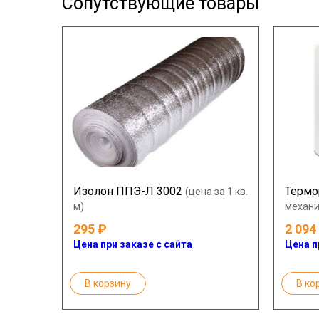
Сопутствующие товары
Изолон ППЭ-Л 3002
Термо
(цена за 1 кв.
м)
механи
295
2 094
Цена при заказе с сайта
Цена п
В корзину
В ко