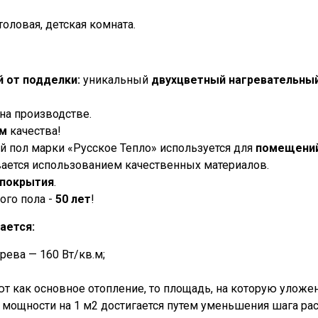
столовая, детская комната.
й от подделки:
уникальный
двухцветный
нагревательны
на производстве.
ам
качества!
 пол марки «Русское Тепло» используется для
помещений
ается использованием качественных материалов.
покрытия
.
ого пола -
50 лет
!
ается:
рева — 160 Вт/кв.м;
ют как основное отопление, то площадь, на которую уложе
мощности на 1 м2 достигается путем уменьшения шага рас